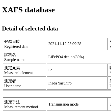
XAFS database
Detail of selected data
登録日時
2021-11-12 23:09:28
Registered date
試料名
LiFePO4 detune(80%)
Sample name
測定元素
Fe
Measured element
測定者
Inada Yasuhiro
User name
U
測定手法
Transmission mode
Measurement method